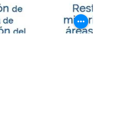
Leonard Quinde Allieri
2 feb 2018
PREGUNTA 6 | Por qué votar SI