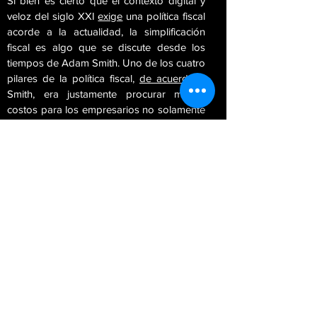
Si bien es cierto que el contexto digital y
veloz del siglo XXI
exige
una política fiscal
acorde a la actualidad, la simplificación
fiscal es algo que se discute desde los
tiempos de Adam Smith. Uno de los cuatro
pilares de la política fiscal,
de acuerdo a
Smith, era justamente procurar menos
costos para los empresarios no solamente
económicos, sino de todo aquello que le
desgaste emocionalmente.
Las políticas fiscales complejas a la larga
reducen el incentivo a invertir, a declarar
impuestos o a formar parte de la
economía formal. Smith
explica
que tales
regímenes fiscales obstruyen las industrias
y desmotivan a los individuos a incursionar
en nuevos ámbitos de las mismas, que
podrían generar empleo y sustento a la
población a la larga.