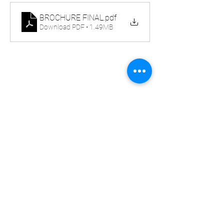
BROCHURE FINAL
.pdf
Download PDF • 1.49MB
NOSOTROS
ARTÍCULOS
PROYECTOS
APORTES