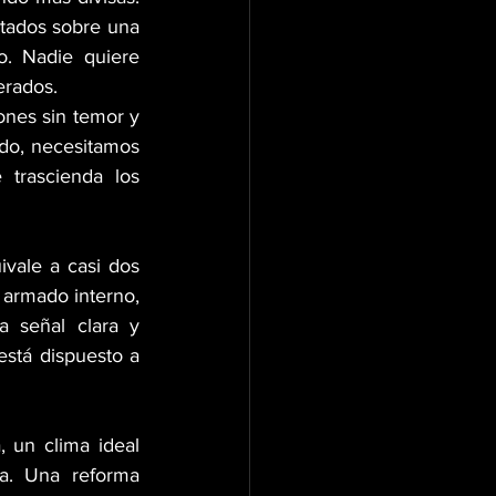
tados sobre una 
. Nadie quiere 
erados.
ones sin temor y 
do, necesitamos 
trascienda los 
vale a casi dos 
armado interno, 
 señal clara y 
está dispuesto a 
 un clima ideal 
a. Una reforma 