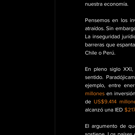
nuestra economía.
Pensemos en los inve
atraídos. Sin embargo
La inseguridad jurídi
barreras que espanta
Chile o Perú.
En pleno siglo XXI,
sentido. Paradójica
ejemplo, entre ene
millones
 en inversió
de 
US$9.414 millon
alcanzó una IED 
$217
El argumento de que
sostiene. Los países 