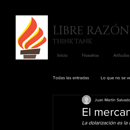
LIBRE RAZÓN
THINK TANK
Inicio
Nosotros
Artículos
Todas las entradas
Lo que no se v
Juan Martín Salvad
Comercio
El mercan
La dolarización es l