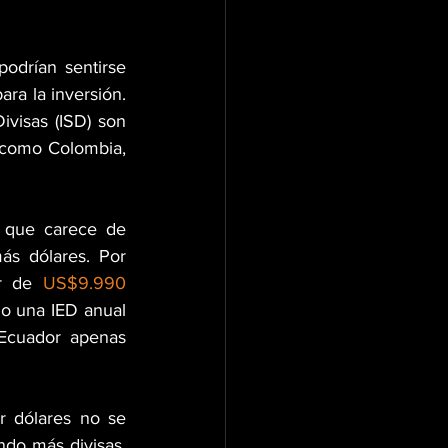
odrían sentirse 
ra la inversión. 
ivisas (ISD) son 
 como Colombia, 
 que carece de 
ás dólares. Por 
r de 
US$9.990 
do una IED anual 
Ecuador apenas 
 dólares no se 
ndo más divisas. 