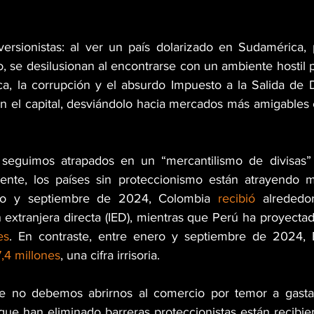
rsionistas: al ver un país dolarizado en Sudamérica, p
, se desilusionan al encontrarse con un ambiente hostil pa
ca, la corrupción y el absurdo Impuesto a la Salida de D
n el capital, desviándolo hacia mercados más amigables
 seguimos atrapados en un “mercantilismo de divisas”
mente, los países sin proteccionismo están atrayendo m
ro y septiembre de 2024, Colombia 
recibió
 alrededo
n extranjera directa (IED), mientras que Perú ha proyecta
es
. En contraste, entre enero y septiembre de 2024, 
,4 millones
, una cifra irrisoria.
 no debemos abrirnos al comercio por temor a gastar
que han eliminado barreras proteccionistas están recibie