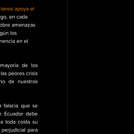
ianos apoya el 
go, en cada 
sobre amenazas 
gún los 
nencia en el 
mayoría de los 
s peores crisis 
no de nuestros 
falacia que se 
e Ecuador debe 
 toda costa su 
perjudicial para 