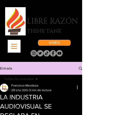
LIBRE RAZÓN
THINK TANK
APORTA
Entrada
Todas las entradas
Francisco Mendoza
Todas las entradas
29 ene 2019
3 min de lectura
LA INDUSTRIA
Lo que no se ve
AUDIOVISUAL SE
Blog liberal