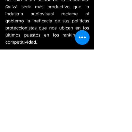
Quizá sería más productivo que la 
industria audiovisual reclame al 
gobierno la ineficacia de sus políticas 
proteccionistas que nos ubican en los 
últimos puestos en los rankings de 
competitividad.
Es hora de que la mentalidad comercial 
de los ecuatorianos se desmarque de los 
privilegios, de las prebendas y exija al 
gobierno acciones reales para hacer de 
este país un país competitivo
Anexos:
1 
Oficio 1