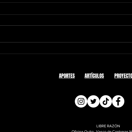
Dolarización en Ecuador: una
Dolar
herramienta eficiente
Sist
acompañada de políticas
desde
erróneas en su aplicación
APORTES
ARTÍCULOS
PROYECT
LIBRE RAZÓN
Oficina Quito: Vasco de Contreras 