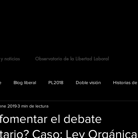
 y noticias
Observatorio de la Libertad Laboral
e
Blog liberal
PL2018
Doble visión
Historias de
ene 2019
3 min de lectura
fomentar el debate
tario? Caso: Ley Orgánica