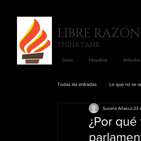
LIBRE RAZÓN
THINK TANK
Inicio
Nosotros
Artículos
Todas las entradas
Lo que no se v
Susana Añasco
23 
Comercio
¿Por qué 
parlamen