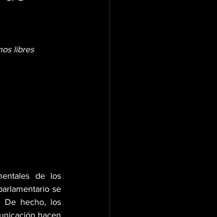
os libres
entales de los 
parlamentario se 
. De hecho, los 
unicación hacen 