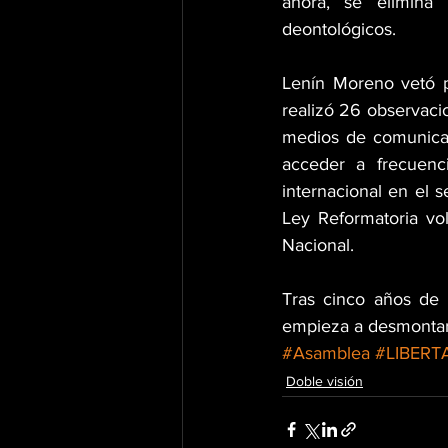
ahora, se elimina 
deontológicos. 
Lenín Moreno vetó p
realizó 26 observacio
medios de comunicac
acceder a frecuenc
internacional en el 
Ley Reformatoria vo
Nacional. 
Tras cinco años de v
empieza a desmontars
#Asamblea
#LIBER
Doble visión